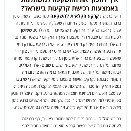
באמצעות רכישת קרקעות בישראל?
קרקע חקלאית להשקעה
היופי ברכישת
טמון בעובדה שאין סיכון
בדבר מימוש העסקה. בשונה מחברה שעלולה לפשוט רגל ומניותיה
עלולות לאבד כל ערך, הקרקעות שהמדינה ייעדה להסב שימושן
לטובת מגורים יסבו, ולו רק מעצם הצורך ההולך וגדל בשטח מגורים,
השאלה היחידה היא רק מתי זה יקרה. אין יכולת לדעת במדויק מתי
יהיה רגע ההפשרה עצמו, אבל יש בהחלט לא מעט נקודות ציון דרך
שיאפשרו לבצע הערכה ריאלית בזמן תהליך רכישת הקרקעות. מאחר
ומדובר על תהליך רכישת קרקע בעל שלבים שונים (אלה הכוללים
קבלות אישור על קיומן של תוכניות מתאר ברמה הארצית וברמה
המקומית בנוגע לקרקע, ואישורים ממנהל מקרקעי ישראל) לשלב בו
נמצא תהליך ההסבה יש השלכות על העסקה. קבלת תמונה ריאלית
על מצב האישורים מבחינת תוכניות המתאר ברגע הקנייה יוכל להעניק
צפי עתידי לזמן הדרוש לתהליך. ככל שקיימים יותר אישורים ברגע נתון,
מידת הוודאות אודות הקרקע גדלה, אך איתה גדלה גם העלות שלה.
בהיבט הכלכלי יש כמה נקודות להתייחסות. ראשית, סף הכניסה
לעסקה מסוג כזה של רכישת קרקע הוא נמוך מאוד (יחסית לסף