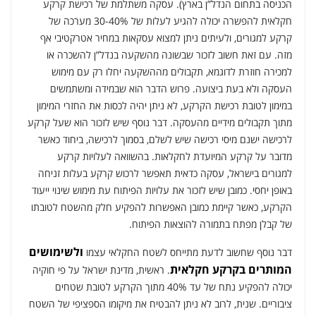
הכניסה בתחום הנדל”ן בארץ). עסקה משתלמת של רכישת קרקע
חקלאית להפשרה יכולה להגיע לעלות של 30-40% מערכה של
קרקע למגורים, ולעיתים ניתן למצוא עסקאות במחיר אטרקטיבי אף
מזה. עם זאת חשוב לזכור שבשונה מהשקעה בנדל”ן להשכרה או
למכירה חוזרת לדוגמא, תקבולים מההשקעה יחלו רק עם מימוש
העסקה ולא בעת ביצועה. פרוש הדבר הוא שבמידה ומשתמשים
במימון לטובת רכישת הקרקע, לא ניתן יהיה לכסות את החזרי המימון
מתוך תקבולים מידיים מהעסקה. דבר נוסף שיש לזכור הוא שעל קרקע
לרכישה ישנם מיסי רכישה שיש לשלם, בסמוך לרכישה, ביחוד כאשר
מדובר על קרקע המיועדת לחקלאות. בהשוואה לעלויות קרקע
למגורים בישראל, עסקה כדאית תאפשר לרכוש קרקע בעלות זניחה
באופן יחסי. כמובן שיש לזכור את עלויות הפיתוח עת מימוש שינוי ייעוד
הקרקע, כאשר קיימת כמובן האפשרות להפקיע חלק מהשטח לטובתו
של קבלן מפתח בתמורה להוצאות הפיתוח.
ולשימושים
דבר נוסף שחשוב לדעת מתייחס לשטח החקלאי עצמו
המותרים בקרקע חקלאית
. ראשית, מדינת ישראל על פי חוקיה
יכולה להפקיע נתח של עד 40% מתוך הקרקע לטובת שטחים
ציבוריים. שנית, לרוב לא ניתן להבטיח את מיקומו הספציפי של השטח