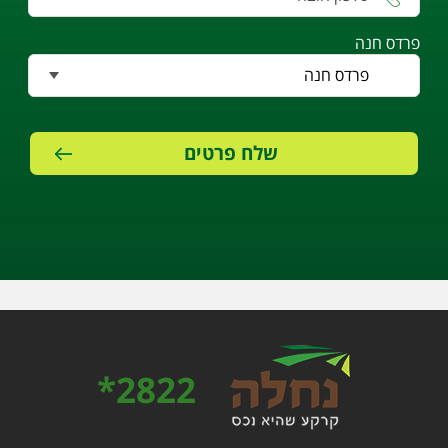
פרדס חנה
2822*