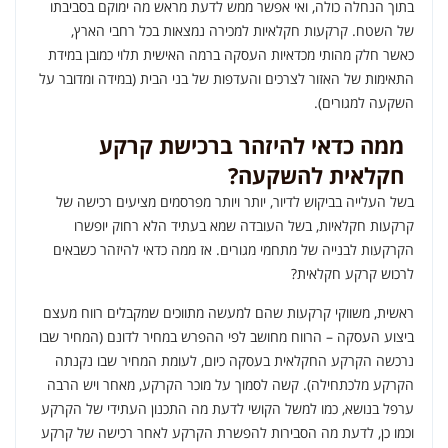
בתוך הנחלה כולה, ואי אפשר ממש לדעת מראש מה ימוקם בסביבתו
של השטח. קרקעות חקלאיות למכירה נמצאות בכל רחבי הארץ,
כאשר חלק מהותי מכדאיות העסקה ברמה האישית תלוי כמובן במידת
התאימות של האזור לצרכים והעדפות של בני הבית (במידה ומדובר על
השקעה למגורים).
ממה כדאי להיזהר ברכישת קרקע
חקלאית להשקעה?
בשל העלייה בביקוש לדיור, יותר ויותר מפרסמים מציעים רכישה של
קרקעות חקלאיות, בשל העובדה שמא בעתיד הלא רחוק יופשרו
הקרקעות לבנייה של מתחמי מגורים. אז ממה כדאי להיזהר כשבאים
לרכוש קרקע חקלאית?
ראשית, משווקי קרקעות שהם למעשה מתווכים שמקבלים רווח מעצם
ביצוע העסקה – הרווח מחושב לפי ההפרש במחיר לדונם (המחיר שבו
נרכשה הקרקע החקלאית בעסקה כיום, לעומת המחיר שבו נקנתה
הקרקע מלכתחילה). קשה לסמוך על מוכר הקרקע, מאחר ויש הרבה
ערפל בנושא, כמו למשל הקושי לדעת מה התכנון העתידי של הקרקע
וכמו כן, לדעת מה הסבירות להפשרת הקרקע לאחר רכישה של קרקע