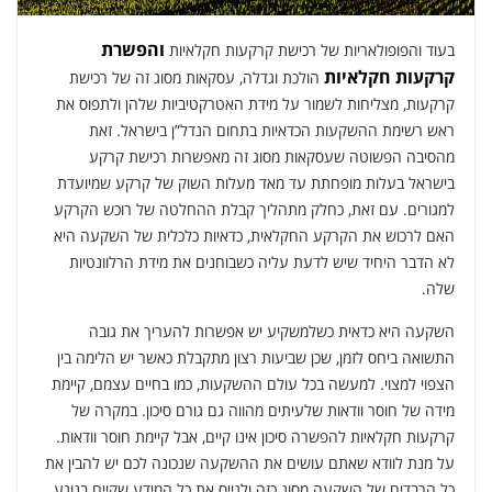
והפשרת
בעוד והפופולאריות של רכישת קרקעות חקלאיות
קרקעות חקלאיות
הולכת וגדלה, עסקאות מסוג זה של רכישת
קרקעות, מצליחות לשמור על מידת האטרקטיביות שלהן ולתפוס את
ראש רשימת ההשקעות הכדאיות בתחום הנדל”ן בישראל. זאת
מהסיבה הפשוטה שעסקאות מסוג זה מאפשרות רכישת קרקע
בישראל בעלות מופחתת עד מאד מעלות השוק של קרקע שמיועדת
למגורים. עם זאת, כחלק מתהליך קבלת ההחלטה של רוכש הקרקע
האם לרכוש את הקרקע החקלאית, כדאיות כלכלית של השקעה היא
לא הדבר היחיד שיש לדעת עליה כשבוחנים את מידת הרלוונטיות
שלה.
השקעה היא כדאית כשלמשקיע יש אפשרות להעריך את גובה
התשואה ביחס לזמן, שכן שביעות רצון מתקבלת כאשר יש הלימה בין
הצפוי למצוי. למעשה בכל עולם ההשקעות, כמו בחיים עצמם, קיימת
מידה של חוסר וודאות שלעיתים מהווה גם גורם סיכון. במקרה של
קרקעות חקלאיות להפשרה סיכון אינו קיים, אבל קיימת חוסר וודאות.
על מנת לוודא שאתם עושים את ההשקעה שנכונה לכם יש להבין את
כל הרבדים של השקעה מסוג כזה ולגייס את כל המידע שקיים בנוגע