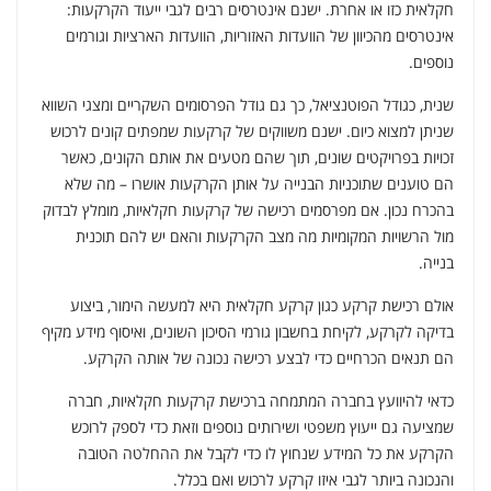
חקלאית כזו או אחרת. ישנם אינטרסים רבים לגבי ייעוד הקרקעות:
אינטרסים מהכיוון של הוועדות האזוריות, הוועדות הארציות וגורמים
נוספים.
שנית, כגודל הפוטנציאל, כך גם גודל הפרסומים השקריים ומצגי השווא
שניתן למצוא כיום. ישנם משווקים של קרקעות שמפתים קונים לרכוש
זכויות בפרויקטים שונים, תוך שהם מטעים את אותם הקונים, כאשר
הם טוענים שתוכניות הבנייה על אותן הקרקעות אושרו – מה שלא
בהכרח נכון. אם מפרסמים רכישה של קרקעות חקלאיות, מומלץ לבדוק
מול הרשויות המקומיות מה מצב הקרקעות והאם יש להם תוכנית
בנייה.
אולם רכישת קרקע כגון קרקע חקלאית היא למעשה הימור, ביצוע
בדיקה לקרקע, לקיחת בחשבון גורמי הסיכון השונים, ואיסוף מידע מקיף
הם תנאים הכרחיים כדי לבצע רכישה נכונה של אותה הקרקע.
כדאי להיוועץ בחברה המתמחה ברכישת קרקעות חקלאיות, חברה
שמציעה גם ייעוץ משפטי ושירותים נוספים וזאת כדי לספק לרוכש
הקרקע את כל המידע שנחוץ לו כדי לקבל את ההחלטה הטובה
והנכונה ביותר לגבי איזו קרקע לרכוש ואם בכלל.