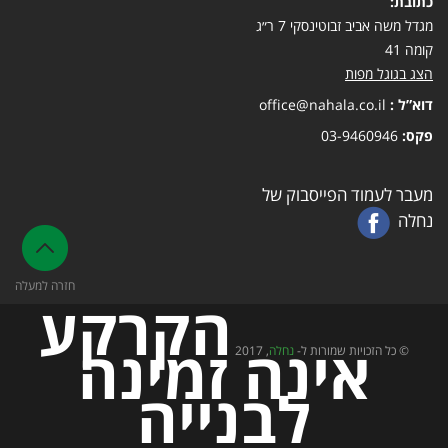
כתובת:
מגדל משה אביב זבוטינסקי 7 ר״ג
קומה 41
הצג בגוגל מפות
דוא”ל :
office@nahala.co.il
פקס:
03-9460946
מעבר לעמוד הפייסבוק של
נחלה
חזרה למעלה
הקרקע
אינה זמינה
© כל הזכויות שמורות ל-
נחלה
, 2017
לבנייה