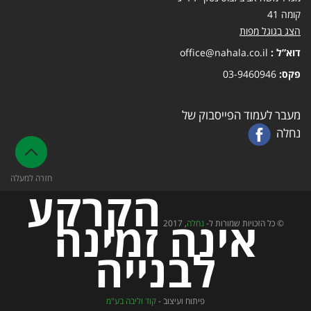
קומה 41
הצג בגוגל מפות
דוא”ל :
office@nahala.co.il
פקס:
03-9460946
מעבר לעמוד הפייסבוק של
נחלה
חזרה למעלה
הקרקע
אינה זמינה
© כל הזכויות שמורות ל-
נחלה
, 2017
לבנייה
פיתוח ועיצוב -
קוד וליבה בע"מ