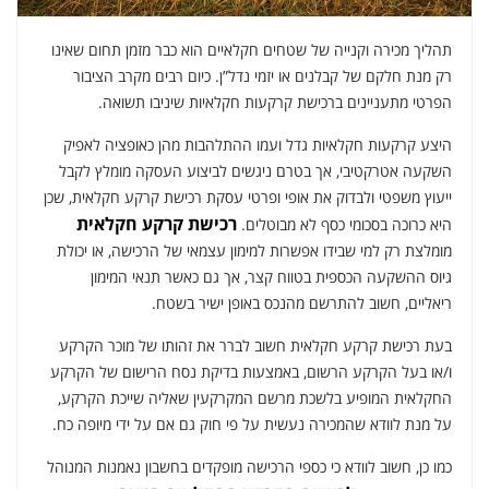
תהליך מכירה וקנייה של שטחים חקלאיים הוא כבר מזמן תחום שאינו
רק מנת חלקם של קבלנים או יזמי נדל”ן. כיום רבים מקרב הציבור
הפרטי מתעניינים ברכישת קרקעות חקלאיות שיניבו תשואה.
היצע קרקעות חקלאיות גדל ועמו ההתלהבות מהן כאופציה לאפיק
השקעה אטרקטיבי, אך בטרם ניגשים לביצוע העסקה מומלץ לקבל
ייעוץ משפטי ולבדוק את אופי ופרטי עסקת רכישת קרקע חקלאית, שכן
רכישת קרקע חקלאית
היא כרוכה בסכומי כסף לא מבוטלים.
מומלצת רק למי שבידו אפשרות למימון עצמאי של הרכישה, או יכולת
גיוס ההשקעה הכספית בטווח קצר, אך גם כאשר תנאי המימון
ריאליים, חשוב להתרשם מהנכס באופן ישיר בשטח.
בעת רכישת קרקע חקלאית חשוב לברר את זהותו של מוכר הקרקע
ו/או בעל הקרקע הרשום, באמצעות בדיקת נסח הרישום של הקרקע
החקלאית המופיע בלשכת מרשם המקרקעין שאליה שייכת הקרקע,
על מנת לוודא שהמכירה נעשית על פי חוק גם אם על ידי מיופה כח.
כמו כן, חשוב לוודא כי כספי הרכישה מופקדים בחשבון נאמנות המנוהל