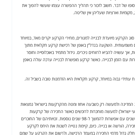
ופו של דבר. חשוב לזכור כי תהליך ההפשרה עצמו שעשוי להפוך את
, מקומיות וארציות שעליהן אין שליטה.
וג הקרקע מיועדת לבנייה למגורים, מחירי הקרקע יקרים מאד, במיוחד
ולים משמעותית. השקעה בנדל”ן באופן של רכישת קרקע חקלאית מתוך
אך עשויה להביא לרווחים ניכרים. גידול מתמיד באוכלוסייה וחוסר
ות עם הזמן לבנייה. כאשר קרקע מופשרת לבנייה ערכה עולה באופן
וח עתידי גבוה במיוחד, קרקע חקלאית היא הזדמנות טובה בשביל זה.
ת המדינה ולמעשה רק כשבעה אחוז ומטה מהקרקעות בישראל נמצאות
עי ישראל) למעשה מוחכרות לרוכשים כאשר החכירה של קרקעות
עירוניות נמצאת בסיווג “חכירה לדורות”: חכירה לתקופה של 98 שנים עם אפשרות להמשך ל-98 שנים נוספות. זכויותיהם של החוכרים
ירה, הורשה או בנייה. כיום, קיימת נטייה לשנות את היחס לקרקע
ון חלק גדול מדמי החכירה במעמד הרכישה, ולרשום את הקרקע על שמם