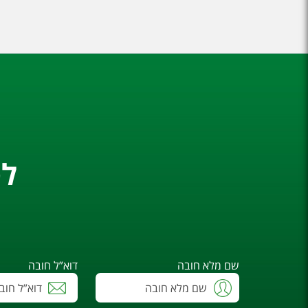
לפ
שם מלא חובה
דוא”ל חובה